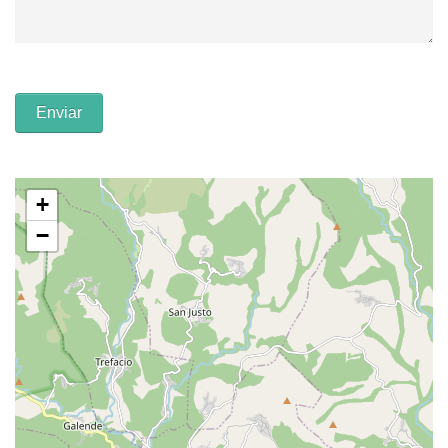
Enviar
+
−