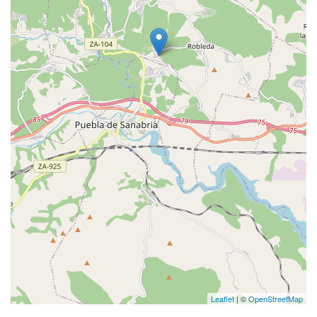
Leaflet
| ©
OpenStreetMap